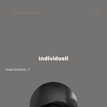
J K Industries
Individuell
Jesaja Kendrick, 17